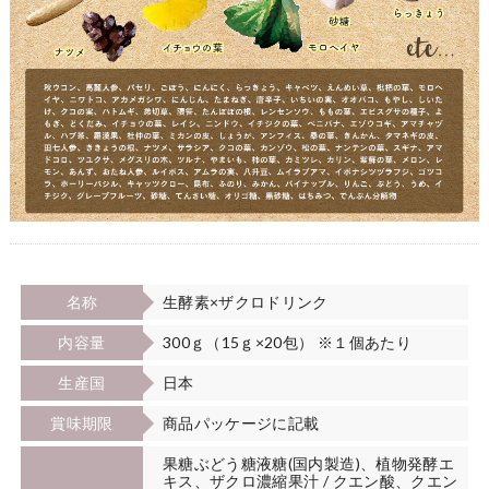
名称
生酵素×ザクロドリンク
内容量
300ｇ（15ｇ×20包） ※１個あたり
生産国
日本
賞味期限
商品パッケージに記載
果糖ぶどう糖液糖(国内製造)、植物発酵エ
キス、ザクロ濃縮果汁 / クエン酸、クエン