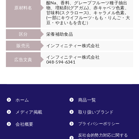
酸Na、香料、グレープフルーツ種子抽出
原材料名
物、増粘剤(グアガム)、赤キャベツ色素、
甘味料(スクラロース)、キャラメル色素､
(一部にキウイフルーツ･もも・りんご・大
豆・やまいもを含む）
区分
栄養補助食品
販売元
インフィニティー株式会社
インフィニティー株式会社
広告文責
048-594-6341
ホーム
商品一覧
メディア掲載
取り扱いブランド
会社概要
プライバシーポリシー
反社会的勢力対応に関する